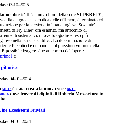
day 07-10-2025
tamorphosis
" Il 5° nuovo libro della serie
SUPERFLY
,
ivo alla diagnosi sistematica delle effimere, è terminato ed
traduzione per la versione in lingua inglese. Sostituirà
insetti di Fly Line" ora esaurito, ma arricchito di
ornamenti sistematici, nuove fotografie e reso più
gativo nella parte scientifica. La determinazione di
otteri e Plecotteri è demandata al prossimo volume della
e. È possibile leggere due anteprima dell'opera:
prima1
e
 pittorica
sday 04-01-2024
lo
è stata creata la nuova voce
SHOP
ARTE
dove troverai i dipinti di Roberto Messori ora in
ORICA
ita.
Line Ecosistemi Fluviali
sday 04-01-2024