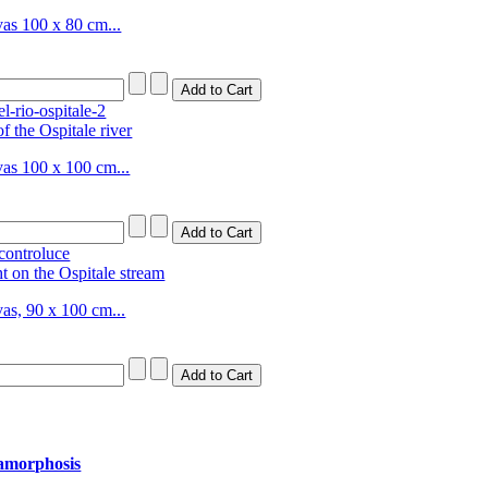
vas 100 x 80 cm...
of the Ospitale river
vas 100 x 100 cm...
t on the Ospitale stream
as, 90 x 100 cm...
amorphosis