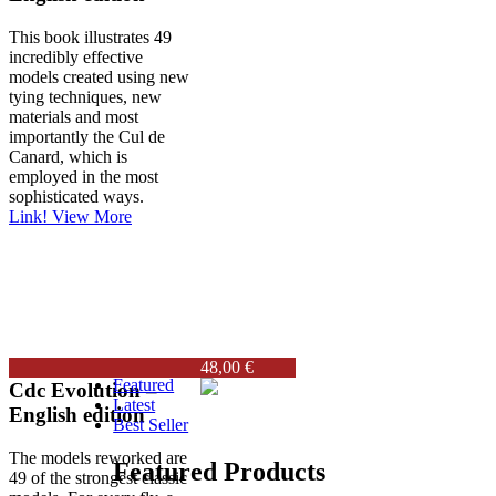
This book illustrates 49
incredibly effective
models created using new
tying techniques, new
materials and most
importantly the Cul de
Canard, which is
employed in the most
sophisticated ways.
Link!
View More
48,00 €
Featured
Cdc Evolution –
Latest
English edition
Best Seller
The models reworked are
Featured Products
49 of the strongest classic