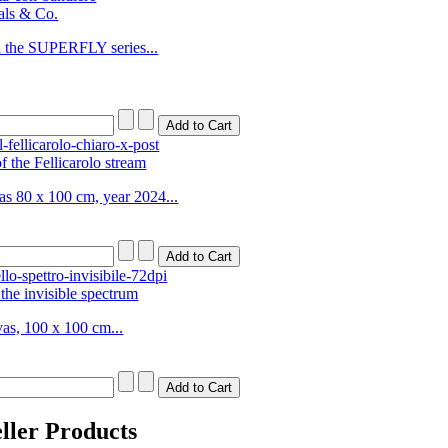
ials & Co.
n the SUPERFLY series...
 the Fellicarolo stream
as 80 x 100 cm, year 2024...
 the invisible spectrum
vas, 100 x 100 cm...
eller Products