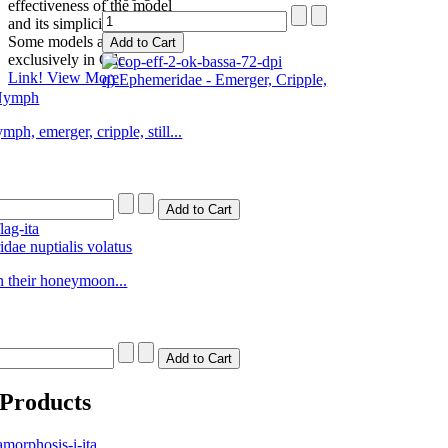
effectiveness of the model
and its simplicity of use.
Some models are
exclusively in Cdc.
Link!
View More
q) Ephemeridae - Emerger, Cripple,
 Nymph
mph, emerger, cripple, still...
dae nuptialis volatus
n their honeymoon...
 Products