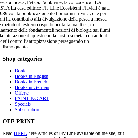
esca a mosca, l’etica, l’ambiente, la conoscenza LA
STA La casa editrice Fly Line Ecosistemi Fluviali è nata
1986 con la pubblicazione dell’omonima rivista, che per
nni ha contribuito alla divulgazione della pesca a mosca
 metodo di estremo rispetto per la fauna ittica, di
gnamento delle fondamentali nozioni di biologia sui fiumi
la interazione di questi con la nostra società, cercando di
nderli contro l’antropizzazione perseguendo un
nalismo quanto...
Shop
categories
Book
Books in English
Books in French
Books in German
Offerte
PAINTING ART
Specials
Subscription
OFF-PRINT
Read
HERE
here Articles of Fly Line available on the site, but