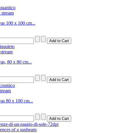
 stream
vas 100 x 100 cm...
 stream
as, 80 x 80 cm...
stream
vas 80 x 100 cm...
ences of a sunbeam