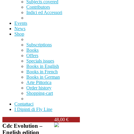
Subjects covered
Contributors
Indici ed Accessori
Events
News
Shop
Subscriptions
Books
Offers
Specials issues
Books in English
Books in French
Books in German
Arte Pittorica
Order history
Shopping-cart
Contattaci
I Dipinti di Fly Line
48,00 €
Cdc Evolution –
English edition