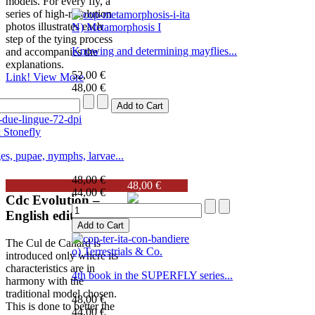
models. For every fly, a
series of high-resolution
photos illustrates each
N) Metamorphosis I
step of the tying process
Knowing and determining mayflies...
and accompanies the
explanations.
52,00 €
Link!
View More
48,00 €
 Stonefly
es, pupae, nymphs, larvae...
48,00 €
48,00 €
44,00 €
Cdc Evolution –
English edition
The Cul de Canard is
o) Terrestrials & Co.
introduced only where its
characteristics are in
4th book in the SUPERFLY series...
harmony with the
traditional model chosen.
48,00 €
This is done to better the
44,00 €