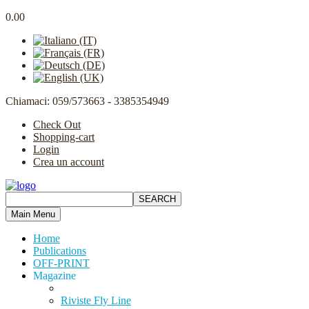
0.00
Chiamaci: 059/573663 - 3385354949
Check Out
Shopping-cart
Login
Crea un account
Main Menu
Home
Publications
OFF-PRINT
Magazine
Riviste Fly Line