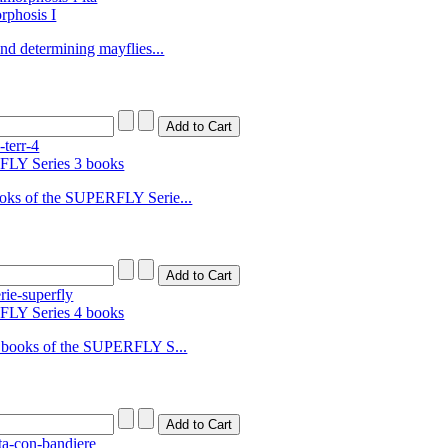
phosis I
d determining mayflies...
LY Series 3 books
ooks of the SUPERFLY Serie...
LY Series 4 books
° books of the SUPERFLY S...